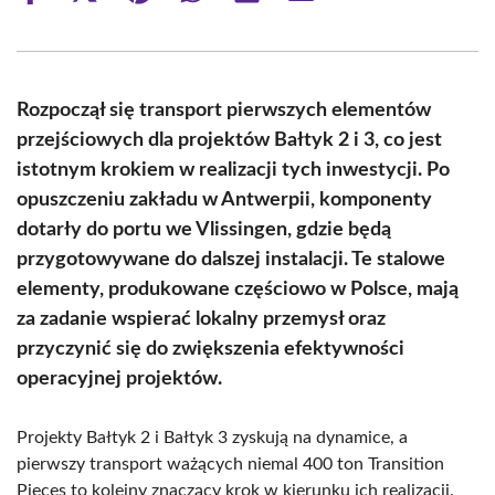
on
on
on
on
on
on
Facebook
X
Pinterest
WhatsApp
LinkedIn
Email
(Twitter)
Rozpoczął się transport pierwszych elementów
przejściowych dla projektów Bałtyk 2 i 3, co jest
istotnym krokiem w realizacji tych inwestycji. Po
opuszczeniu zakładu w Antwerpii, komponenty
dotarły do portu we Vlissingen, gdzie będą
przygotowywane do dalszej instalacji. Te stalowe
elementy, produkowane częściowo w Polsce, mają
za zadanie wspierać lokalny przemysł oraz
przyczynić się do zwiększenia efektywności
operacyjnej projektów.
Projekty Bałtyk 2 i Bałtyk 3 zyskują na dynamice, a
pierwszy transport ważących niemal 400 ton Transition
Pieces to kolejny znaczący krok w kierunku ich realizacji.