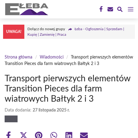
Przejdź
M
do
treści
Dołącz do nowej grupy
Łeba - Ogłoszenia | Sprzedam |
UWAGA!
Kupię | Zamienię | Praca
Strona główna
/
Wiadomości
/
Transport pierwszych elementów
Transition Pieces dla farm wiatrowych Bałtyk 2 i 3
Transport pierwszych elementów
Transition Pieces dla farm
wiatrowych Bałtyk 2 i 3
Data dodania:
27 listopada 2025 r.
Share
Share
Share
Share
Share
Share