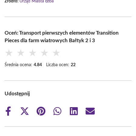
Źródło:
Urząd Miasta Łeba
Oceń: Transport pierwszych elementów Transition
Pieces dla farm wiatrowych Bałtyk 2 i 3
★
★
★
★
★
Średnia ocena:
4.84
Liczba ocen:
22
Udostępnij
Share
Share
Share
Share
Share
Share
on
on
on
on
on
on
Facebook
X
Pinterest
WhatsApp
LinkedIn
Email
(Twitter)