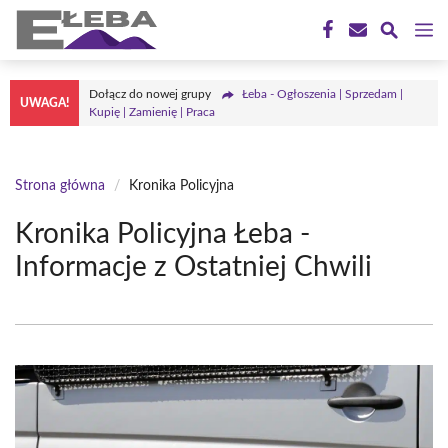
Przejdź
M
do
treści
Dołącz do nowej grupy
Łeba - Ogłoszenia | Sprzedam |
UWAGA!
Kupię | Zamienię | Praca
Strona główna
/
Kronika Policyjna
Kronika Policyjna Łeba -
Informacje z Ostatniej Chwili