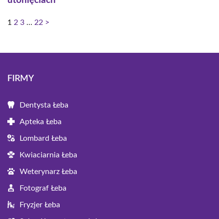
utonięciach
1
2
3
…
22
>
FIRMY
Dentysta Łeba
Apteka Łeba
Lombard Łeba
Kwiaciarnia Łeba
Weterynarz Łeba
Fotograf Łeba
Fryzjer Łeba