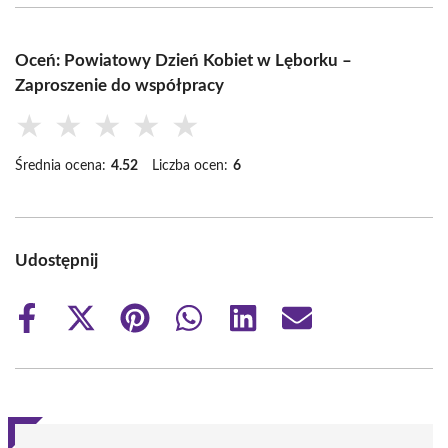
Oceń: Powiatowy Dzień Kobiet w Lęborku –
Zaproszenie do współpracy
★
★
★
★
★
Średnia ocena:
4.52
Liczba ocen:
6
Udostępnij
Share
Share
Share
Share
Share
Share
on
on
on
on
on
on
Facebook
X
Pinterest
WhatsApp
LinkedIn
Email
(Twitter)