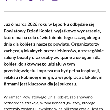
on
on
on
on
on
on
Facebook
X
Pinterest
WhatsApp
LinkedIn
Email
(Twitter)
Już 6 marca 2026 roku w Lęborku odbędzie się
Powiatowy Dzień Kobiet, wyjątkowe wydarzenie,
które ma na celu uświetnienie tego szczególnego
dnia dla kobiet z naszego powiatu. Organizatorzy
zachęcają lokalnych przedsiębiorców, a szczególnie
salony beauty oraz osoby związane z usługami dla
kobiet, do aktywnego udziału w tym
przedsięwzięciu. Impreza ma być pełna inspiracji,
relaksu i kobiecej energii, a współpraca z lokalnymi
firmami jest kluczowa dla jej sukcesu.
W ramach Powiatowego Dnia Kobiet, zaplanowano
różnorodne atrakcje, w tym koncert gwiazdy, którego
szczegóły zostaną ujawnione w najbliższym czasie. Jest to