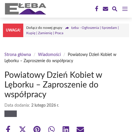
Przejdź
M
do
treści
Dołącz do nowej grupy
Łeba - Ogłoszenia | Sprzedam |
UWAGA!
Kupię | Zamienię | Praca
Strona główna
/
Wiadomości
/
Powiatowy Dzień Kobiet w
Lęborku – Zaproszenie do współpracy
Powiatowy Dzień Kobiet w
Lęborku – Zaproszenie do
współpracy
Data dodania:
2 lutego 2026 r.
Share
Share
Share
Share
Share
Share