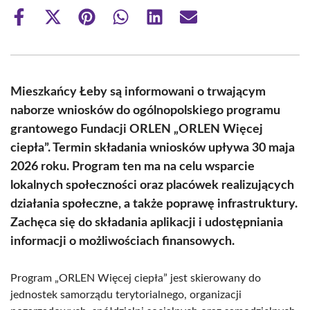
Share
Share
Share
Share
Share
Share
on
on
on
on
on
on
Facebook
X
Pinterest
WhatsApp
LinkedIn
Email
(Twitter)
Mieszkańcy Łeby są informowani o trwającym
naborze wniosków do ogólnopolskiego programu
grantowego Fundacji ORLEN „ORLEN Więcej
ciepła”. Termin składania wniosków upływa 30 maja
2026 roku. Program ten ma na celu wsparcie
lokalnych społeczności oraz placówek realizujących
działania społeczne, a także poprawę infrastruktury.
Zachęca się do składania aplikacji i udostępniania
informacji o możliwościach finansowych.
Program „ORLEN Więcej ciepła” jest skierowany do
jednostek samorządu terytorialnego, organizacji