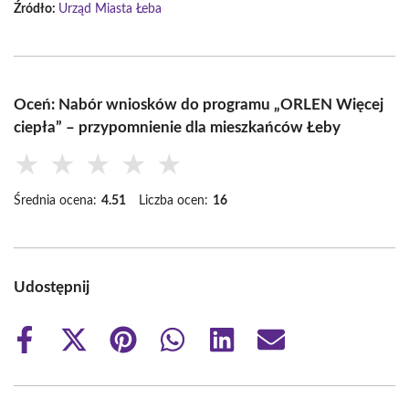
Źródło:
Urząd Miasta Łeba
Oceń: Nabór wniosków do programu „ORLEN Więcej
ciepła” – przypomnienie dla mieszkańców Łeby
★
★
★
★
★
Średnia ocena:
4.51
Liczba ocen:
16
Udostępnij
Share
Share
Share
Share
Share
Share
on
on
on
on
on
on
Facebook
X
Pinterest
WhatsApp
LinkedIn
Email
(Twitter)