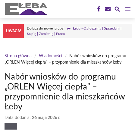
Przejdź
M
do
treści
Dołącz do nowej grupy
Łeba - Ogłoszenia | Sprzedam |
UWAGA!
Kupię | Zamienię | Praca
Strona główna
/
Wiadomości
/
Nabór wniosków do programu
„ORLEN Więcej ciepła” – przypomnienie dla mieszkańców Łeby
Nabór wniosków do programu
„ORLEN Więcej ciepła” –
przypomnienie dla mieszkańców
Łeby
Data dodania:
26 maja 2026 r.