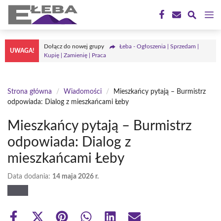
Przejdź
M
do
treści
Dołącz do nowej grupy
Łeba - Ogłoszenia | Sprzedam |
UWAGA!
Kupię | Zamienię | Praca
Strona główna
/
Wiadomości
/
Mieszkańcy pytają – Burmistrz
odpowiada: Dialog z mieszkańcami Łeby
Mieszkańcy pytają – Burmistrz
odpowiada: Dialog z
mieszkańcami Łeby
Data dodania:
14 maja 2026 r.
Share
Share
Share
Share
Share
Share