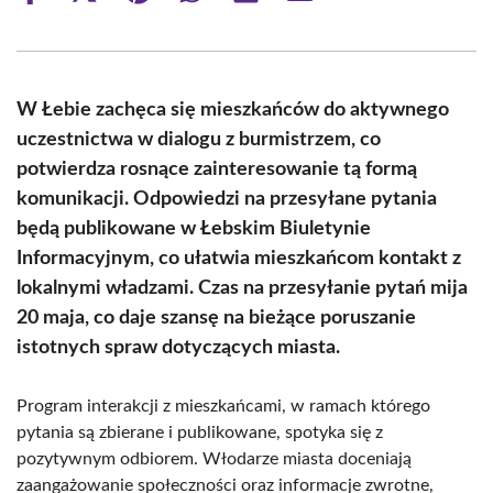
on
on
on
on
on
on
Facebook
X
Pinterest
WhatsApp
LinkedIn
Email
(Twitter)
W Łebie zachęca się mieszkańców do aktywnego
uczestnictwa w dialogu z burmistrzem, co
potwierdza rosnące zainteresowanie tą formą
komunikacji. Odpowiedzi na przesyłane pytania
będą publikowane w Łebskim Biuletynie
Informacyjnym, co ułatwia mieszkańcom kontakt z
lokalnymi władzami. Czas na przesyłanie pytań mija
20 maja, co daje szansę na bieżące poruszanie
istotnych spraw dotyczących miasta.
Program interakcji z mieszkańcami, w ramach którego
pytania są zbierane i publikowane, spotyka się z
pozytywnym odbiorem. Włodarze miasta doceniają
zaangażowanie społeczności oraz informacje zwrotne,