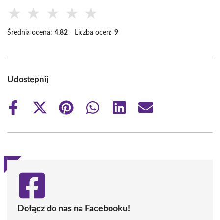
★
★
★
★
★
Średnia ocena:
4.82
Liczba ocen:
9
Udostępnij
Share
Share
Share
Share
Share
Share
on
on
on
on
on
on
Facebook
X
Pinterest
WhatsApp
LinkedIn
Email
(Twitter)
Dołącz do nas na Facebooku!