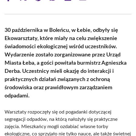
on
on
on
on
on
on
Facebook
X
Pinterest
WhatsApp
LinkedIn
Email
(Twitter)
30 października w Boleńcu, w Łebie, odbyły się
Ekowarsztaty, które miały na celu zwiększenie
świadomości ekologicznej wśród uczestników.
Wydarzenie zostało zorganizowane przez Urząd
Miasta Łeba, a gości powitała burmistrz Agnieszka
Derba. Uczestnicy mieli okazję do interakcji i
praktycznych działań związanych z ochroną
środowiska oraz prawidłowym zarządzaniem
odpadami.
Warsztaty rozpoczęły się od pogadanki dotyczącej
segregacji odpadów, na którą nałożyły się praktyczne
zajęcia. Mieszkańcy mogli ozdabiać własne torby
ekologiczne, co sprzyjało nie tylko nauce, ale także świetnej