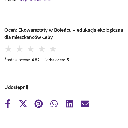
Źródło:
Urząd Miasta Łeba
Oceń: Ekowarsztaty w Boleńcu – edukacja ekologiczna
dla mieszkańców Łeby
★
★
★
★
★
Średnia ocena:
4.82
Liczba ocen:
5
Udostępnij
Share
Share
Share
Share
Share
Share
on
on
on
on
on
on
Facebook
X
Pinterest
WhatsApp
LinkedIn
Email
(Twitter)