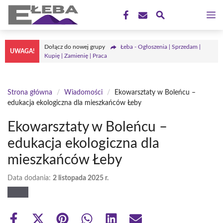
Przejdź
M
do
treści
Dołącz do nowej grupy
Łeba - Ogłoszenia | Sprzedam |
UWAGA!
Kupię | Zamienię | Praca
Strona główna
/
Wiadomości
/
Ekowarsztaty w Boleńcu –
edukacja ekologiczna dla mieszkańców Łeby
Ekowarsztaty w Boleńcu –
edukacja ekologiczna dla
mieszkańców Łeby
Data dodania:
2 listopada 2025 r.
Share
Share
Share
Share
Share
Share