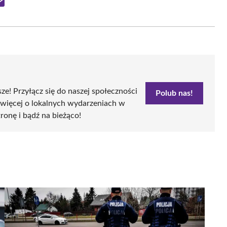
Share
on
Email
sze! Przyłącz się do naszej społeczności
Polub nas!
 więcej o lokalnych wydarzeniach w
tronę i bądź na bieżąco!