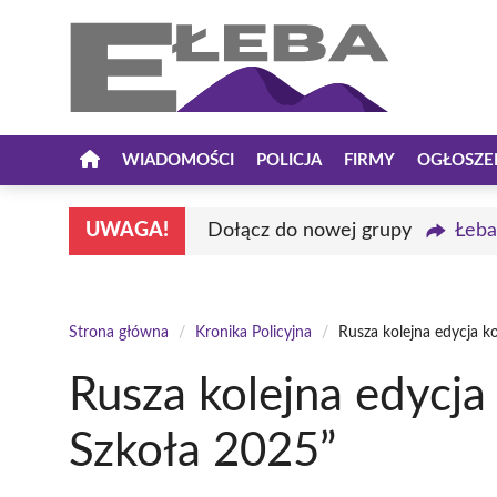
Przejdź
do
treści
WIADOMOŚCI
POLICJA
FIRMY
OGŁOSZE
UWAGA!
Dołącz do nowej grupy
Łeba
Strona główna
/
Kronika Policyjna
/
Rusza kolejna edycja 
Rusza kolejna edycj
Szkoła 2025”