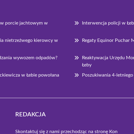
 w porcie jachtowym w
Interwencja policji w Łe
ia nietrzeźwego kierowcy w
Regaty Equinor Puchar M
rządzania wywozem odpadów?
Reaktywacja Urzędu Mor
Łeby
ckiewicza w Łebie powołana
Poszukiwania 4-letniego
REDAKCJA
Skontaktuj się z nami przechodząc na stronę
Kon