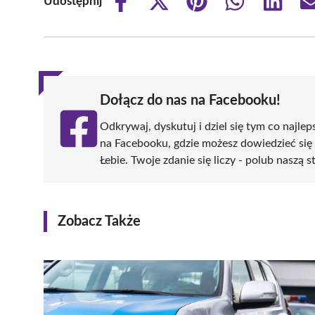
Udostępnij
Share
Share
Share
Share
Share
on
on
on
on
on
Facebook
X
Pinterest
WhatsApp
LinkedIn
(Twitter)
Dołącz do nas na Facebooku!
Odkrywaj, dyskutuj i dziel się tym co najlep
na Facebooku, gdzie możesz dowiedzieć się
Łebie. Twoje zdanie się liczy - polub naszą s
Zobacz Także