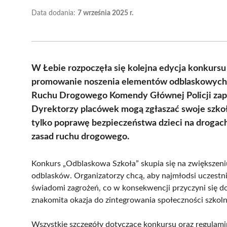
Data dodania:
7 września 2025 r.
W Łebie rozpoczęła się kolejna edycja konkursu
promowanie noszenia elementów odblaskowych w
Ruchu Drogowego Komendy Głównej Policji zapr
Dyrektorzy placówek mogą zgłaszać swoje szkoł
tylko poprawę bezpieczeństwa dzieci na drogach
zasad ruchu drogowego.
Konkurs „Odblaskowa Szkoła” skupia się na zwiększen
odblasków. Organizatorzy chcą, aby najmłodsi uczestni
świadomi zagrożeń, co w konsekwencji przyczyni się d
znakomita okazja do zintegrowania społeczności szkol
Wszystkie szczegóły dotyczące konkursu oraz regulami