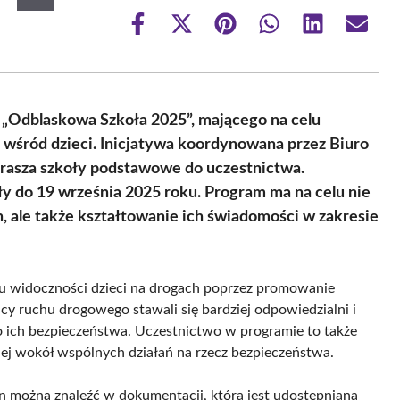
Share
Share
Share
Share
Share
Share
on
on
on
on
on
on
Facebook
X
Pinterest
WhatsApp
LinkedIn
Email
(Twitter)
 „Odblaskowa Szkoła 2025”, mającego na celu
śród dzieci. Inicjatywa koordynowana przez Biuro
asza szkoły podstawowe do uczestnictwa.
y do 19 września 2025 roku. Program ma na celu nie
, ale także kształtowanie ich świadomości w zakresie
iu widoczności dzieci na drogach poprzez promowanie
cy ruchu drogowego stawali się bardziej odpowiedzialni i
o ich bezpieczeństwa. Uczestnictwo w programie to także
nej wokół wspólnych działań na rzecz bezpieczeństwa.
n można znaleźć w dokumentacji, która jest udostępniana