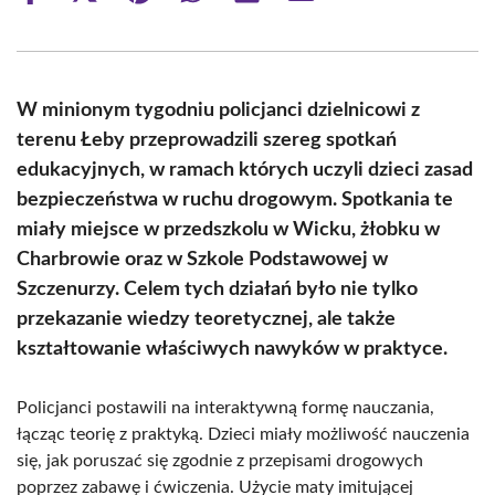
on
on
on
on
on
on
Facebook
X
Pinterest
WhatsApp
LinkedIn
Email
(Twitter)
W minionym tygodniu policjanci dzielnicowi z
terenu Łeby przeprowadzili szereg spotkań
edukacyjnych, w ramach których uczyli dzieci zasad
bezpieczeństwa w ruchu drogowym. Spotkania te
miały miejsce w przedszkolu w Wicku, żłobku w
Charbrowie oraz w Szkole Podstawowej w
Szczenurzy. Celem tych działań było nie tylko
przekazanie wiedzy teoretycznej, ale także
kształtowanie właściwych nawyków w praktyce.
Policjanci postawili na interaktywną formę nauczania,
łącząc teorię z praktyką. Dzieci miały możliwość nauczenia
się, jak poruszać się zgodnie z przepisami drogowych
poprzez zabawę i ćwiczenia. Użycie maty imitującej