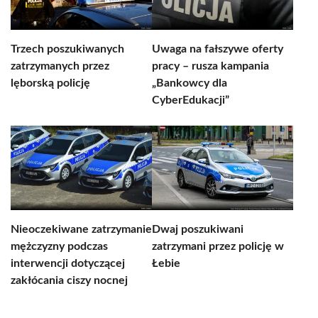
Trzech poszukiwanych
Uwaga na fałszywe oferty
zatrzymanych przez
pracy – rusza kampania
lęborską policję
„Bankowcy dla
CyberEdukacji”
Nieoczekiwane zatrzymanie
Dwaj poszukiwani
mężczyzny podczas
zatrzymani przez policję w
interwencji dotyczącej
Łebie
zakłócania ciszy nocnej