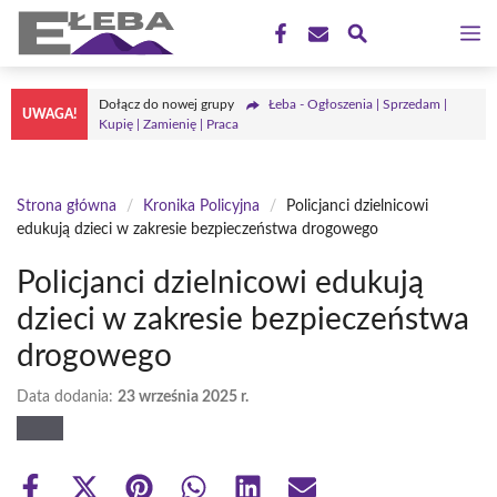
Przejdź
M
do
treści
Dołącz do nowej grupy
Łeba - Ogłoszenia | Sprzedam |
UWAGA!
Kupię | Zamienię | Praca
Strona główna
/
Kronika Policyjna
/
Policjanci dzielnicowi
edukują dzieci w zakresie bezpieczeństwa drogowego
Policjanci dzielnicowi edukują
dzieci w zakresie bezpieczeństwa
drogowego
Data dodania:
23 września 2025 r.
Share
Share
Share
Share
Share
Share