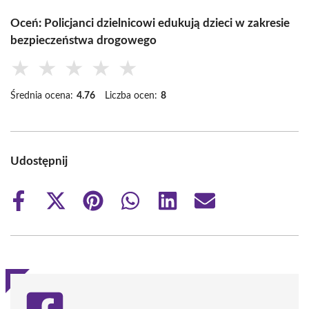
Oceń: Policjanci dzielnicowi edukują dzieci w zakresie
bezpieczeństwa drogowego
★
★
★
★
★
Średnia ocena:
4.76
Liczba ocen:
8
Udostępnij
Share
Share
Share
Share
Share
Share
on
on
on
on
on
on
Facebook
X
Pinterest
WhatsApp
LinkedIn
Email
(Twitter)