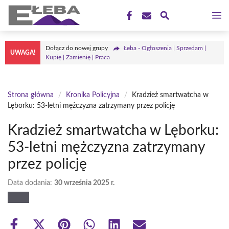
Przejdź
M
do
treści
Dołącz do nowej grupy
Łeba - Ogłoszenia | Sprzedam |
UWAGA!
Kupię | Zamienię | Praca
Strona główna
/
Kronika Policyjna
/
Kradzież smartwatcha w
Lęborku: 53-letni mężczyzna zatrzymany przez policję
Kradzież smartwatcha w Lęborku:
53-letni mężczyzna zatrzymany
przez policję
Data dodania:
30 września 2025 r.
Share
Share
Share
Share
Share
Share