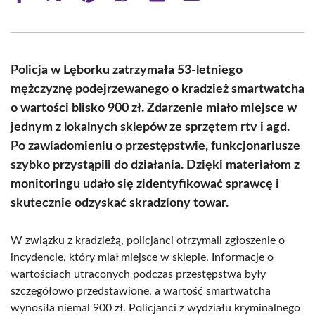
on
on
on
on
on
on
Facebook
X
Pinterest
WhatsApp
LinkedIn
Email
(Twitter)
Policja w Lęborku zatrzymała 53-letniego
mężczyznę podejrzewanego o kradzież smartwatcha
o wartości blisko 900 zł. Zdarzenie miało miejsce w
jednym z lokalnych sklepów ze sprzętem rtv i agd.
Po zawiadomieniu o przestępstwie, funkcjonariusze
szybko przystąpili do działania. Dzięki materiałom z
monitoringu udało się zidentyfikować sprawcę i
skutecznie odzyskać skradziony towar.
W związku z kradzieżą, policjanci otrzymali zgłoszenie o
incydencie, który miał miejsce w sklepie. Informacje o
wartościach utraconych podczas przestępstwa były
szczegółowo przedstawione, a wartość smartwatcha
wynosiła niemal 900 zł. Policjanci z wydziału kryminalnego