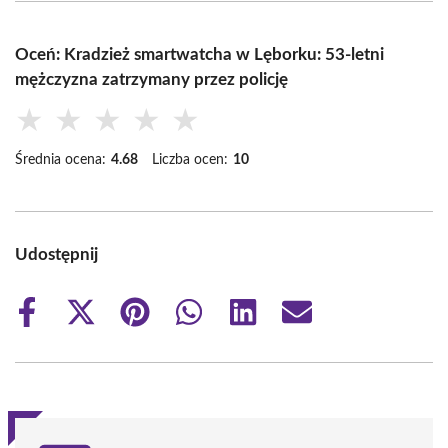
Oceń: Kradzież smartwatcha w Lęborku: 53-letni
mężczyzna zatrzymany przez policję
★
★
★
★
★
Średnia ocena:
4.68
Liczba ocen:
10
Udostępnij
Share
Share
Share
Share
Share
Share
on
on
on
on
on
on
Facebook
X
Pinterest
WhatsApp
LinkedIn
Email
(Twitter)