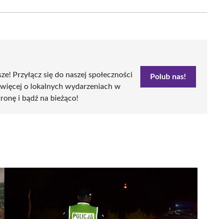
Email
sze! Przyłącz się do naszej społeczności
Polub nas!
 więcej o lokalnych wydarzeniach w
tronę i bądź na bieżąco!