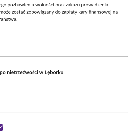
ego pozbawienia wolności oraz zakazu prowadzenia
może zostać zobowiązany do zapłaty kary finansowej na
Państwa.
po nietrzeźwości w Lęborku
Share
on