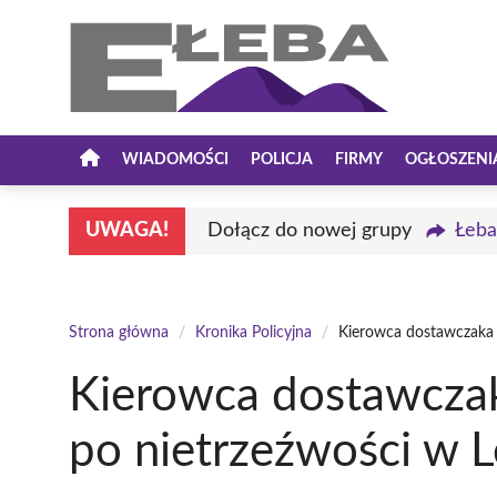
Przejdź
do
treści
WIADOMOŚCI
POLICJA
FIRMY
OGŁOSZENI
UWAGA!
Dołącz do nowej grupy
Łeba
Strona główna
/
Kronika Policyjna
/
Kierowca dostawczaka 
Kierowca dostawczak
po nietrzeźwości w 