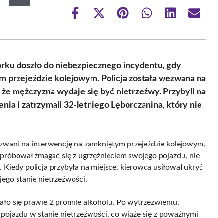
Share
Share
Share
Share
Share
Share
on
on
on
on
on
on
Facebook
X
Pinterest
WhatsApp
LinkedIn
Email
(Twitter)
rku doszło do niebezpiecznego incydentu, gdy
 przejeździe kolejowym. Policja została wezwana na
 że mężczyzna wydaje się być nietrzeźwy. Przybyli na
nia i zatrzymali 32-letniego Lęborczanina, który nie
wezwani na interwencję na zamkniętym przejeździe kolejowym,
 próbował zmagać się z ugrzęźnięciem swojego pojazdu, nie
. Kiedy policja przybyła na miejsce, kierowca usiłował ukryć
jego stanie nietrzeźwości.
ło się prawie 2 promile alkoholu. Po wytrzeźwieniu,
pojazdu w stanie nietrzeźwości, co wiąże się z poważnymi