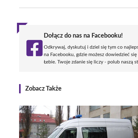
Facebook
X
Pinterest
WhatsApp
LinkedIn
(Twitter)
Dołącz do nas na Facebooku!
Odkrywaj, dyskutuj i dziel się tym co najlep
na Facebooku, gdzie możesz dowiedzieć się
Łebie. Twoje zdanie się liczy - polub naszą s
Zobacz Także