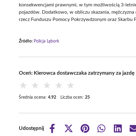
konsekwencjami prawnymi, w tym możliwością 3-letni
pojazdów. Dodatkowo, w obliczu skazania, mężczyzna 
rzecz Funduszu Pomocy Pokrzywdzonym oraz Skarbu 
Źródło:
Policja Lębork
Oceń: Kierowca dostawczaka zatrzymany za jazdę 
★
★
★
★
★
Średnia ocena:
4.92
Liczba ocen:
25
Udostępnij
Share
Share
Share
Share
Share
on
on
on
on
on