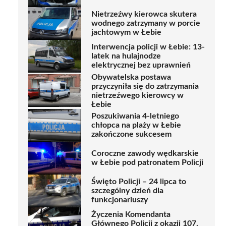
Nietrzeźwy kierowca skutera
wodnego zatrzymany w porcie
jachtowym w Łebie
Interwencja policji w Łebie: 13-
latek na hulajnodze
elektrycznej bez uprawnień
Obywatelska postawa
przyczyniła się do zatrzymania
nietrzeźwego kierowcy w
Łebie
Poszukiwania 4-letniego
chłopca na plaży w Łebie
zakończone sukcesem
Coroczne zawody wędkarskie
w Łebie pod patronatem Policji
Święto Policji – 24 lipca to
szczególny dzień dla
funkcjonariuszy
Życzenia Komendanta
Głównego Policji z okazji 107.