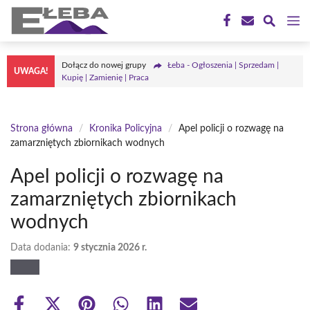
Przejdź
M
do
treści
Dołącz do nowej grupy
Łeba - Ogłoszenia | Sprzedam |
UWAGA!
Kupię | Zamienię | Praca
Strona główna
/
Kronika Policyjna
/
Apel policji o rozwagę na
zamarzniętych zbiornikach wodnych
Apel policji o rozwagę na
zamarzniętych zbiornikach
wodnych
Data dodania:
9 stycznia 2026 r.
Share
Share
Share
Share
Share
Share