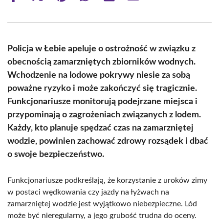
on
on
on
on
on
on
Facebook
X
Pinterest
WhatsApp
LinkedIn
Email
(Twitter)
Policja w Łebie apeluje o ostrożność w związku z
obecnością zamarzniętych zbiorników wodnych.
Wchodzenie na lodowe pokrywy niesie za sobą
poważne ryzyko i może zakończyć się tragicznie.
Funkcjonariusze monitorują podejrzane miejsca i
przypominają o zagrożeniach związanych z lodem.
Każdy, kto planuje spędzać czas na zamarzniętej
wodzie, powinien zachować zdrowy rozsądek i dbać
o swoje bezpieczeństwo.
Funkcjonariusze podkreślają, że korzystanie z uroków zimy
w postaci wędkowania czy jazdy na łyżwach na
zamarzniętej wodzie jest wyjątkowo niebezpieczne. Lód
może być nieregularny, a jego grubość trudna do oceny.