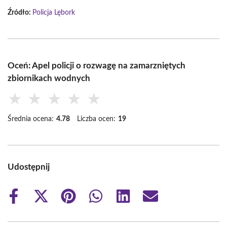
Źródło:
Policja Lębork
Oceń: Apel policji o rozwagę na zamarzniętych
zbiornikach wodnych
★
★
★
★
★
Średnia ocena:
4.78
Liczba ocen:
19
Udostępnij
Share
Share
Share
Share
Share
Share
on
on
on
on
on
on
Facebook
X
Pinterest
WhatsApp
LinkedIn
Email
(Twitter)