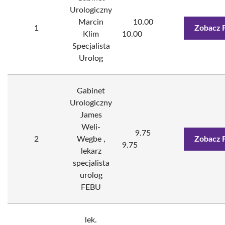
Urologiczny
Marcin
10.00
1
Zobacz 
Klim
10.00
Specjalista
Urolog
Gabinet
Urologiczny
James
Weli-
9.75
2
Wegbe ,
Zobacz 
9.75
lekarz
specjalista
urolog
FEBU
lek.