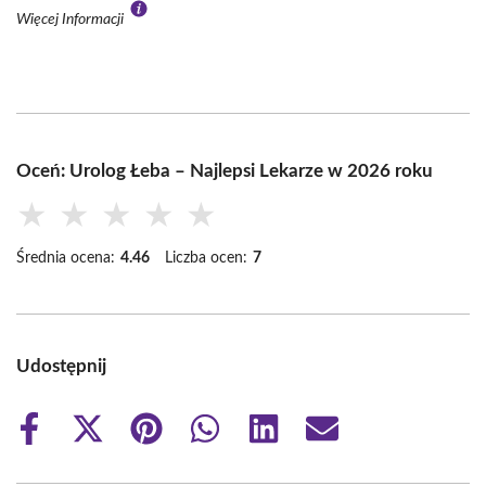
Więcej Informacji
Oceń: Urolog Łeba – Najlepsi Lekarze w 2026 roku
★
★
★
★
★
Średnia ocena:
4.46
Liczba ocen:
7
Udostępnij
Share
Share
Share
Share
Share
Share
on
on
on
on
on
on
Facebook
X
Pinterest
WhatsApp
LinkedIn
Email