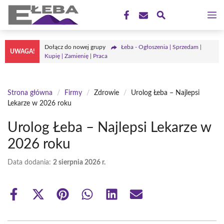
Przejdź
M
do
treści
Dołącz do nowej grupy
Łeba - Ogłoszenia | Sprzedam |
UWAGA!
Kupię | Zamienię | Praca
Strona główna
/
Firmy
/
Zdrowie
/
Urolog Łeba – Najlepsi
Lekarze w 2026 roku
Urolog Łeba – Najlepsi Lekarze w
2026 roku
Data dodania:
2 sierpnia 2026 r.
Share
Share
Share
Share
Share
Share
on
on
on
on
on
on
Facebook
X
Pinterest
WhatsApp
LinkedIn
Email
(Twitter)