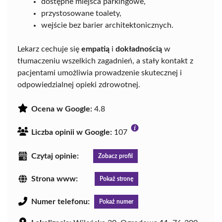
dostępne miejsca parkingowe,
przystosowane toalety,
wejście bez barier architektonicznych.
Lekarz cechuje się
empatią
i
dokładnością
w
tłumaczeniu wszelkich zagadnień, a stały kontakt z
pacjentami umożliwia prowadzenie skutecznej i
odpowiedzialnej opieki zdrowotnej.
Ocena w Google:
4.8
Liczba opinii w Google:
107
Czytaj opinie:
Zobacz profil
Strona www:
Pokaż stronę
Numer telefonu:
Pokaż numer