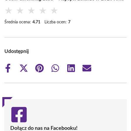
★
★
★
★
★
Średnia ocena:
4.71
Liczba ocen:
7
Udostępnij
Share
Share
Share
Share
Share
Share
on
on
on
on
on
on
Facebook
X
Pinterest
WhatsApp
LinkedIn
Email
(Twitter)
Dołącz do nas na Facebooku!