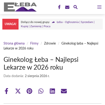
Przejdź
M
do
treści
Dołącz do nowej grupy
Łeba - Ogłoszenia | Sprzedam |
UWAGA!
Kupię | Zamienię | Praca
Strona główna
/
Firmy
/
Zdrowie
/
Ginekolog Łeba – Najlepsi
Lekarze w 2026 roku
Ginekolog Łeba – Najlepsi
Lekarze w 2026 roku
Data dodania:
2 sierpnia 2026 r.
Share
Share
Share
Share
Share
Share
on
on
on
on
on
on
Facebook
X
Pinterest
WhatsApp
LinkedIn
Email
(Twitter)