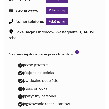
Strona www:
Pokaż stronę
Numer telefonu:
Pokaż numer
Lokalizacja:
Obrońców Westerplatte 3, 84-360
Łeba
Najczęściej doceniane przez klientów:
smaczne jedzenie
profesjonalna opieka
indywidualne podejście
czystość ośrodka
sympatyczny personel
zaangażowanie rehabilitantów