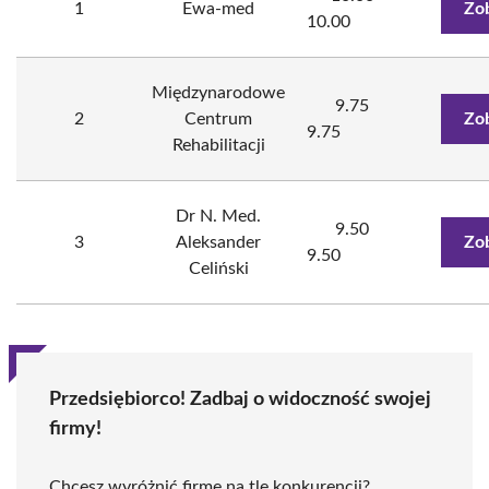
1
Ewa-med
Zo
10.00
Międzynarodowe
9.75
2
Centrum
Zo
9.75
Rehabilitacji
Dr N. Med.
9.50
3
Aleksander
Zo
9.50
Celiński
Przedsiębiorco! Zadbaj o widoczność swojej
firmy!
Chcesz wyróżnić firmę na tle konkurencji?