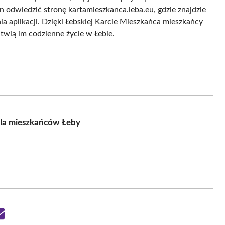
odwiedzić stronę kartamieszkanca.leba.eu, gdzie znajdzie
a aplikacji. Dzięki Łebskiej Karcie Mieszkańca mieszkańcy
twią im codzienne życie w Łebie.
dla mieszkańców Łeby
Share