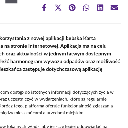
Share
Share
Share
Share
Share
Share
on
on
on
on
on
on
Facebook
X
Pinterest
WhatsApp
LinkedIn
Email
(Twitter)
rzystania z nowej aplikacji Łebska Karta
a na stronie internetowej. Aplikacja ma na celu
kich oraz aktualności w jednym łatwym dostępnym
znaleźć harmonogram wywozu odpadów oraz możliwość
ieszkańca zastępuje dotychczasową aplikację
com dostęp do istotnych informacji dotyczących życia w
oraz uczestniczyć w wydarzeniach, które są regularnie
Oprócz tego, platforma oferuje funkcjonalność zgłaszania
 między mieszkańcami a urzędami miejskimi.
ków lokalnych władz, aby jeszcze lepiej odpowiadać na