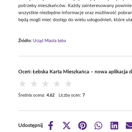
potrzeby mieszkańców. Każdy zainteresowany powinien 
wszystkie niezbędne informacje oraz możliwość pobrani
będą mogli mieć dostęp do wielu udogodnień, które uła
Źródło:
Urząd Miasta Łeba
Oceń: Łebska Karta Mieszkańca – nowa aplikacja 
★
★
★
★
★
Średnia ocena:
4.62
Liczba ocen:
7
Udostępnij
Share
Share
Share
Share
Share