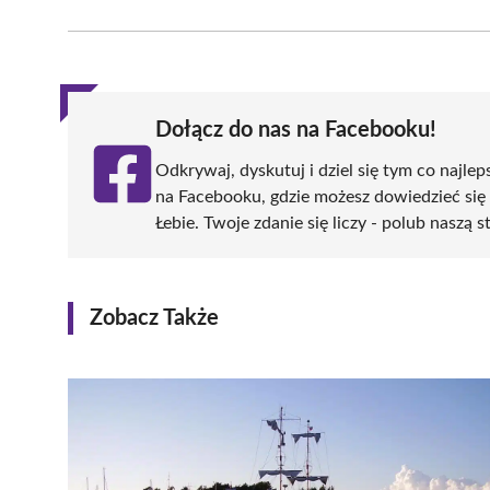
on
on
on
on
on
Facebook
X
Pinterest
WhatsApp
LinkedIn
(Twitter)
Dołącz do nas na Facebooku!
Odkrywaj, dyskutuj i dziel się tym co najlep
na Facebooku, gdzie możesz dowiedzieć się
Łebie. Twoje zdanie się liczy - polub naszą s
Zobacz Także