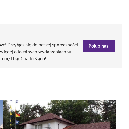
on
Email
sze! Przyłącz się do naszej społeczności
Polub nas!
 więcej o lokalnych wydarzeniach w
tronę i bądź na bieżąco!