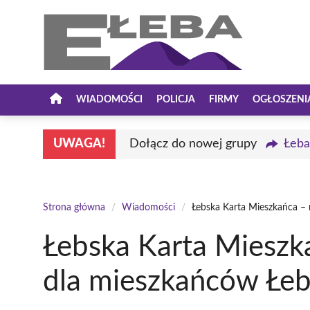
Przejdź
do
treści
WIADOMOŚCI
POLICJA
FIRMY
OGŁOSZENI
UWAGA!
Dołącz do nowej grupy
Łeba
Strona główna
/
Wiadomości
/
Łebska Karta Mieszkańca – 
Łebska Karta Mieszk
dla mieszkańców Łe