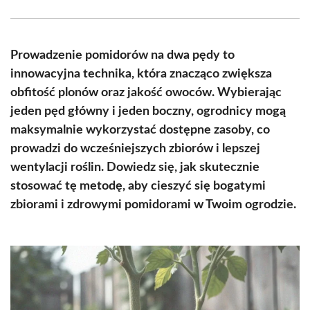
Facebook
X
Pinterest
WhatsApp
LinkedIn
Email
(Twitter)
Prowadzenie pomidorów na dwa pędy to
innowacyjna technika, która znacząco zwiększa
obfitość plonów oraz jakość owoców. Wybierając
jeden pęd główny i jeden boczny, ogrodnicy mogą
maksymalnie wykorzystać dostępne zasoby, co
prowadzi do wcześniejszych zbiorów i lepszej
wentylacji roślin. Dowiedz się, jak skutecznie
stosować tę metodę, aby cieszyć się bogatymi
zbiorami i zdrowymi pomidorami w Twoim ogrodzie.