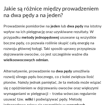
Jakie są różnice między prowadzeniem
na dwa pędy a na jeden?
Prowadzenie pomidorów na
jeden
lub
dwa pędy
ma istotny
wpływ na ich pielęgnację oraz uzyskiwane rezultaty. W
przypadku
metody jednopędowej
usuwane są wszystkie
boczne pędy, co pozwala roślinie skupić całą energię na
rozwoju głównej łodygi. Taki sposób uprawy przyspiesza
dojrzewanie owoców, co jest szczególnie ważne dla
wielkoowocowych odmian
.
Alternatywnie, prowadzenie na
dwa pędy
umożliwia
rozwój silnego pędu bocznego, co z kolei zwiększa ilość
plonów. Należy jednak pamiętać, że ta metoda może wiązać
się z opóźnieniem w dojrzewaniu owoców oraz większymi
wymaganiami w pielęgnacji – trzeba wówczas regularnie
usuwać tzw.
wilki
i podwiązywać pędy. Metodę
jednopędową zaleca się szczególnie w
warunkach