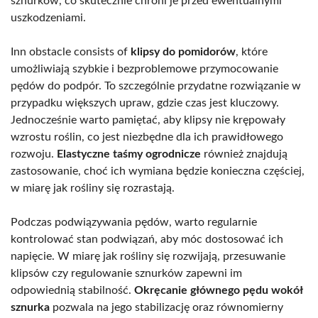
sznurków, co skutecznie chroni je przed ewentualnymi
uszkodzeniami.
Inn obstacle consists of
klipsy do pomidorów
, które
umożliwiają szybkie i bezproblemowe przymocowanie
pędów do podpór. To szczególnie przydatne rozwiązanie w
przypadku większych upraw, gdzie czas jest kluczowy.
Jednocześnie warto pamiętać, aby klipsy nie krępowały
wzrostu roślin, co jest niezbędne dla ich prawidłowego
rozwoju.
Elastyczne taśmy ogrodnicze
również znajdują
zastosowanie, choć ich wymiana będzie konieczna częściej,
w miarę jak rośliny się rozrastają.
Podczas podwiązywania pędów, warto regularnie
kontrolować stan podwiązań, aby móc dostosować ich
napięcie. W miarę jak rośliny się rozwijają, przesuwanie
klipsów czy regulowanie sznurków zapewni im
odpowiednią stabilność.
Okręcanie głównego pędu wokół
sznurka
pozwala na jego stabilizację oraz równomierny