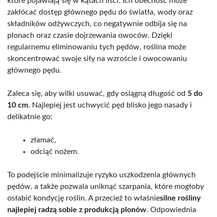
które pojawiają się w kątach liści. Ich obecność może
zakłócać dostęp głównego pędu do światła, wody oraz
składników odżywczych, co negatywnie odbija się na
plonach oraz czasie dojrzewania owoców. Dzięki
regularnemu eliminowaniu tych pędów, roślina może
skoncentrować swoje siły na wzroście i owocowaniu
głównego pędu.
Zaleca się, aby wilki usuwać, gdy osiągną długość od
5 do
10 cm
. Najlepiej jest uchwycić pęd blisko jego nasady i
delikatnie go:
złamać,
odciąć nożem.
To podejście minimalizuje ryzyko uszkodzenia głównych
pędów, a także pozwala uniknąć szarpania, które mogłoby
osłabić kondycję roślin. A przecież to właśnie
silne rośliny
najlepiej radzą sobie z produkcją plonów
. Odpowiednia