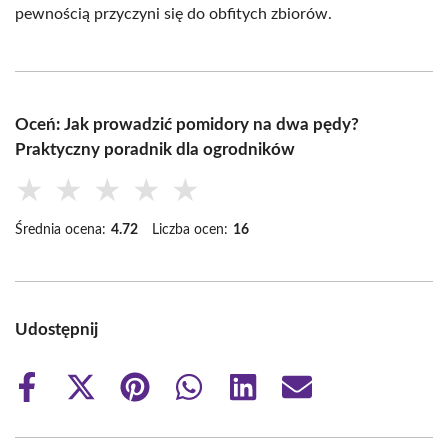
pewnością przyczyni się do obfitych zbiorów.
Oceń: Jak prowadzić pomidory na dwa pędy?
Praktyczny poradnik dla ogrodników
★
★
★
★
★
Średnia ocena:
4.72
Liczba ocen:
16
Udostępnij
Share
Share
Share
Share
Share
Share
on
on
on
on
on
on
Facebook
X
Pinterest
WhatsApp
LinkedIn
Email
(Twitter)