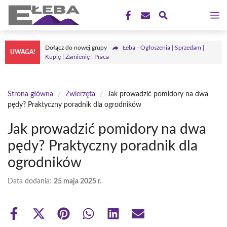
Przejdź
M
do
treści
Dołącz do nowej grupy
Łeba - Ogłoszenia | Sprzedam |
UWAGA!
Kupię | Zamienię | Praca
Strona główna
/
Zwierzęta
/
Jak prowadzić pomidory na dwa
pędy? Praktyczny poradnik dla ogrodników
Jak prowadzić pomidory na dwa
pędy? Praktyczny poradnik dla
ogrodników
Data dodania:
25 maja 2025 r.
Share
Share
Share
Share
Share
Share
on
on
on
on
on
on